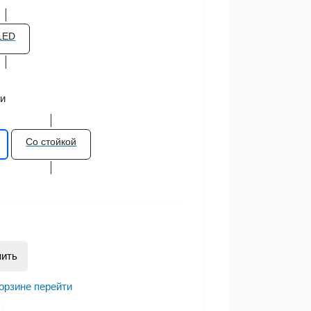
LED
ки
Со стойкой
пить
корзине
перейти