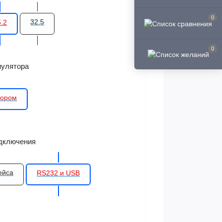
0
32.5
5.2
0
мулятора
тором
дключения
ейса
RS232 и USB