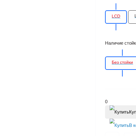
LCD
Наличие стой
Без стойки
0
Ку
В 