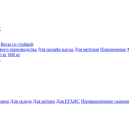
C
Весы со стойкой
вого производства
Для онлайн кассы
Для метизов
Порционные
0 кг
600 кг
и
азина
Для склада
Для аптеки
Для ЕГАИС
Промышленные сканер