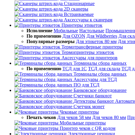
Стационарные
2D сканеры
Встраиваемые
Аксессуары к сканерам
Принтеры этикеток
Исполнение
Мобильные
Настольные
Промышленн
По применению
Для OZON
Для Wildberries
Для скл
Популярные размеры
Для этикеток 80 мм
Для эти
Термотрансферные принтеры
Термопринтеры этикеток
Аксессуары для принтеров
Терминалы сбора данных
По применению
ТСД для 1С
ТСД для склада
ТСД д
Терминалы сбора данных
Аксессуары для ТСД
ПО для ТСД
Банковское оборудование
Счетчики банкнот
Детекторы банкнот
Автомати
Счетчик монет
Чековые принтеры
Печать чеков
Для чеков 58 мм
Для чеков 80 мм
При
Мобильные принтеры
Принтер чеков с QR кодом
Электронные ценники