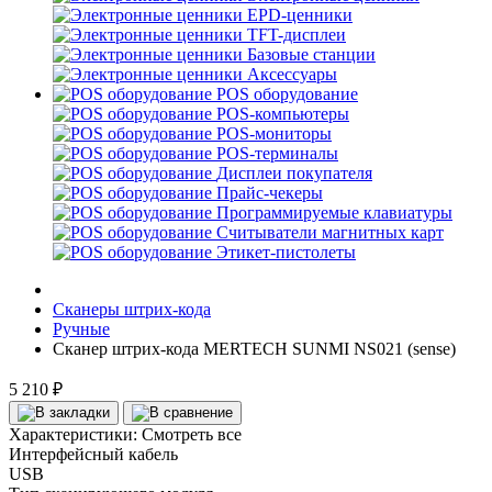
EPD-ценники
TFT-дисплеи
Базовые станции
Аксессуары
POS оборудование
POS-компьютеры
POS-мониторы
POS-терминалы
Дисплеи покупателя
Прайс-чекеры
Программируемые клавиатуры
Считыватели магнитных карт
Этикет-пистолеты
Сканеры штрих-кода
Ручные
Сканер штрих-кода MERTECH SUNMI NS021 (sense)
5 210 ₽
Характеристики:
Смотреть все
Интерфейсный кабель
USB