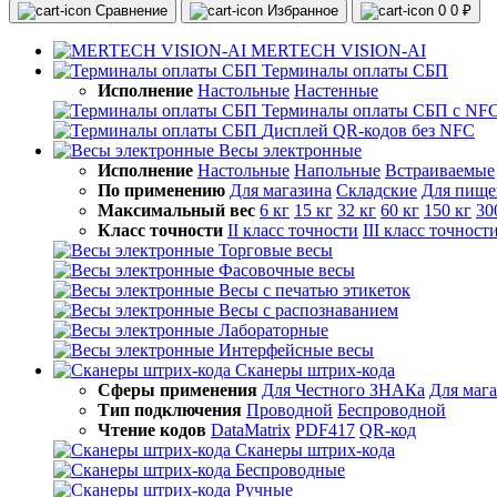
Сравнение
Избранное
0
0 ₽
MERTECH VISION-AI
Терминалы оплаты СБП
Исполнение
Настольные
Настенные
Терминалы оплаты СБП с NF
Дисплей QR-кодов без NFC
Весы электронные
Исполнение
Настольные
Напольные
Встраиваемые
По применению
Для магазина
Складские
Для пище
Максимальный вес
6 кг
15 кг
32 кг
60 кг
150 кг
30
Класс точности
II класс точности
III класс точност
Торговые весы
Фасовочные весы
Весы с печатью этикеток
Весы с распознаванием
Лабораторные
Интерфейсные весы
Сканеры штрих-кода
Сферы применения
Для Честного ЗНАКа
Для маг
Тип подключения
Проводной
Беспроводной
Чтение кодов
DataMatrix
PDF417
QR-код
Сканеры штрих-кода
Беспроводные
Ручные