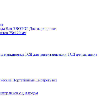
ые
ада
Для ЭВОТОР
Для маркировки
кеток 75х120 мм
ля маркировки
ТСД для инвентаризации
ТСД для магазина
ческие
Портативные
Смотреть все
нтер чеков с QR кодом