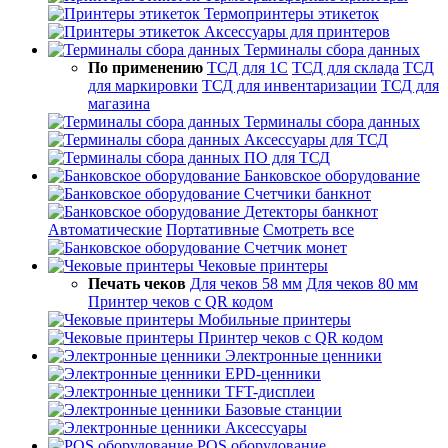
Термопринтеры этикеток
Аксессуары для принтеров
Терминалы сбора данных
По применению
ТСД для 1С
ТСД для склада
ТСД
для маркировки
ТСД для инвентаризации
ТСД для
магазина
Терминалы сбора данных
Аксессуары для ТСД
ПО для ТСД
Банковское оборудование
Счетчики банкнот
Детекторы банкнот
Автоматические
Портативные
Смотреть все
Счетчик монет
Чековые принтеры
Печать чеков
Для чеков 58 мм
Для чеков 80 мм
Принтер чеков с QR кодом
Мобильные принтеры
Принтер чеков с QR кодом
Электронные ценники
EPD-ценники
TFT-дисплеи
Базовые станции
Аксессуары
POS оборудование