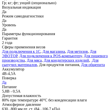
Гр; кг; фт; унций (опционально)
Визуальная индикация
Да
Режим самодиагностики
Да
Уровень
Да
Параметры функционирования
Гарантия
2 года
Сферы применения весов
Для подключения к 1С
,
Для магазина
,
Для метизов
,
Для
ЭВОТОР
,
Для подключения к POS-компьютеру
,
Для пищевого
производства
,
Для мяса
,
Для кондитерских изделий
,
Для
сыпучих материалов
, Для продуктов питания,
Для общепита
Аккумулятор
4В-4,5А
Поверка
Да
Питание
5,8В - 0,5А
Допустимая влажность
80% при температуре 40°С без конденсации влаги
Атмосферное давление
630...800 мм рт. ст. (84...106,7 кПа)