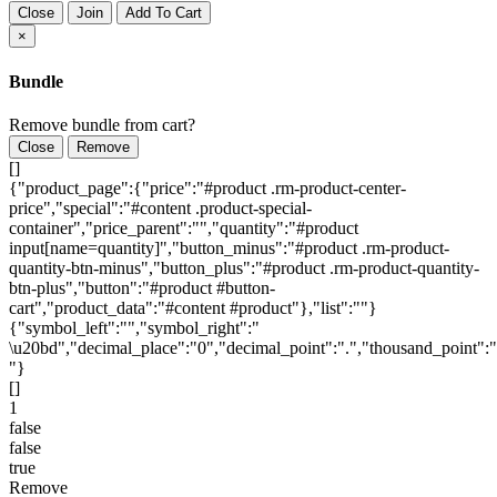
Close
Join
Add To Cart
×
Bundle
Remove bundle from cart?
Close
Remove
[]
{"product_page":{"price":"#product .rm-product-center-
price","special":"#content .product-special-
container","price_parent":"","quantity":"#product
input[name=quantity]","button_minus":"#product .rm-product-
quantity-btn-minus","button_plus":"#product .rm-product-quantity-
btn-plus","button":"#product #button-
cart","product_data":"#content #product"},"list":""}
{"symbol_left":"","symbol_right":"
\u20bd","decimal_place":"0","decimal_point":".","thousand_point":"
"}
[]
1
false
false
true
Remove