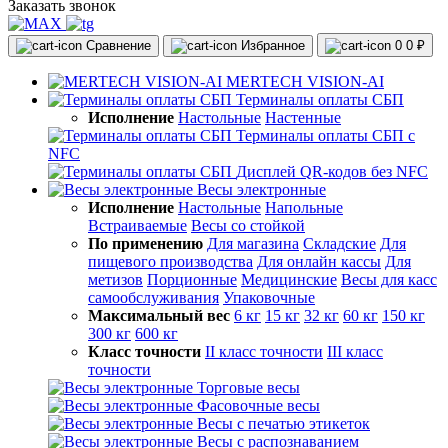
Заказать звонок
Сравнение
Избранное
0
0 ₽
MERTECH VISION-AI
Терминалы оплаты СБП
Исполнение
Настольные
Настенные
Терминалы оплаты СБП с
NFC
Дисплей QR-кодов без NFC
Весы электронные
Исполнение
Настольные
Напольные
Встраиваемые
Весы со стойкой
По применению
Для магазина
Складские
Для
пищевого производства
Для онлайн кассы
Для
метизов
Порционные
Медицинские
Весы для касс
самообслуживания
Упаковочные
Максимальный вес
6 кг
15 кг
32 кг
60 кг
150 кг
300 кг
600 кг
Класс точности
II класс точности
III класс
точности
Торговые весы
Фасовочные весы
Весы с печатью этикеток
Весы с распознаванием