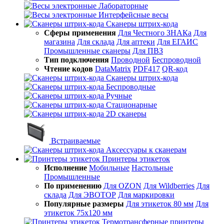
Лабораторные
Интерфейсные весы
Сканеры штрих-кода
Сферы применения
Для Честного ЗНАКа
Для
магазина
Для склада
Для аптеки
Для ЕГАИС
Промышленные сканеры
Для ПВЗ
Тип подключения
Проводной
Беспроводной
Чтение кодов
DataMatrix
PDF417
QR-код
Сканеры штрих-кода
Беспроводные
Ручные
Стационарные
2D сканеры
Встраиваемые
Аксессуары к сканерам
Принтеры этикеток
Исполнение
Мобильные
Настольные
Промышленные
По применению
Для OZON
Для Wildberries
Для
склада
Для ЭВОТОР
Для маркировки
Популярные размеры
Для этикеток 80 мм
Для
этикеток 75х120 мм
Термотрансферные принтеры