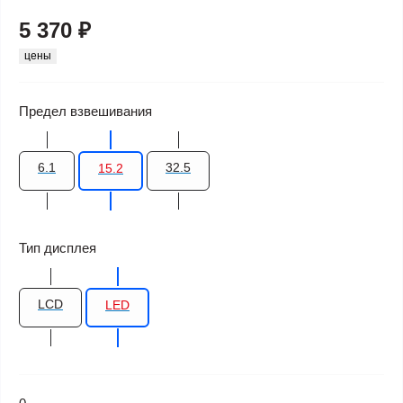
5 370 ₽
цены
Предел взвешивания
6.1
32.5
15.2
Тип дисплея
LCD
LED