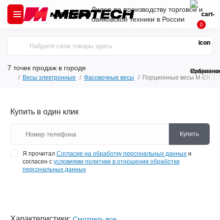
Лидер по производству торговой и
банковской техники в России
0
7 точек продаж
в городе
Сравнени
Избранно
Весы электронные
Фасовочные весы
Порционные весы M-ER 326 
Купить в один клик
Купить
Я прочитал
Согласие на обработку персональных данных
и
согласен с
условиями политики в отношении обработки
персональных данных
Характеристики:
Смотреть все