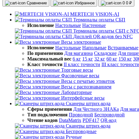
Сравнение
Избранное
0
0 ₽
MERTECH VISION-AI
Терминалы оплаты СБП
Исполнение
Настольные
Настенные
Терминалы оплаты СБП с NF
Дисплей QR-кодов без NFC
Весы электронные
Исполнение
Настольные
Напольные
Встраиваемые
По применению
Для магазина
Складские
Для пище
Максимальный вес
6 кг
15 кг
32 кг
60 кг
150 кг
30
Класс точности
II класс точности
III класс точност
Торговые весы
Фасовочные весы
Весы с печатью этикеток
Весы с распознаванием
Лабораторные
Интерфейсные весы
Сканеры штрих-кода
Сферы применения
Для Честного ЗНАКа
Для маг
Тип подключения
Проводной
Беспроводной
Чтение кодов
DataMatrix
PDF417
QR-код
Сканеры штрих-кода
Беспроводные
Ручные