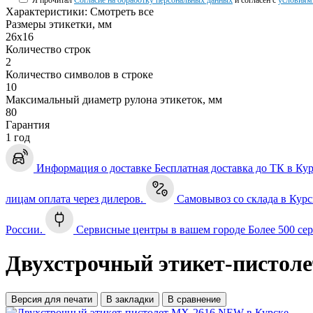
Я прочитал
Согласие на обработку персональных данных
и согласен с
условиям
Характеристики:
Смотреть все
Размеры этикетки, мм
26х16
Количество строк
2
Количество символов в строке
10
Максимальный диаметр рулона этикеток, мм
80
Гарантия
1 год
Информация о доставке
Бесплатная доставка до ТК в Ку
лицам оплата через дилеров.
Самовывоз со склада в Курс
России.
Сервисные центры в вашем городе
Более 500 се
Двухстрочный этикет-пистол
Версия для печати
В закладки
В сравнение