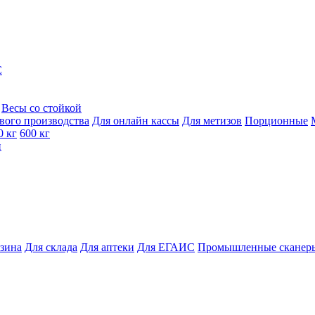
C
Весы со стойкой
вого производства
Для онлайн кассы
Для метизов
Порционные
0 кг
600 кг
и
азина
Для склада
Для аптеки
Для ЕГАИС
Промышленные сканер