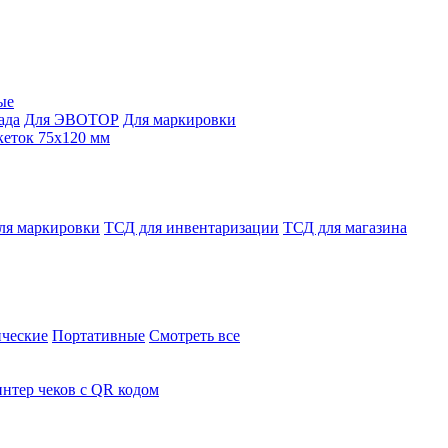
ые
ада
Для ЭВОТОР
Для маркировки
кеток 75х120 мм
ля маркировки
ТСД для инвентаризации
ТСД для магазина
ческие
Портативные
Смотреть все
нтер чеков с QR кодом