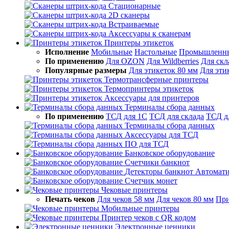
Стационарные
2D сканеры
Встраиваемые
Аксессуары к сканерам
Принтеры этикеток
Исполнение
Мобильные
Настольные
Промышленн
По применению
Для OZON
Для Wildberries
Для скл
Популярные размеры
Для этикеток 80 мм
Для эти
Термотрансферные принтеры
Термопринтеры этикеток
Аксессуары для принтеров
Терминалы сбора данных
По применению
ТСД для 1С
ТСД для склада
ТСД д
Терминалы сбора данных
Аксессуары для ТСД
ПО для ТСД
Банковское оборудование
Счетчики банкнот
Детекторы банкнот
Автомати
Счетчик монет
Чековые принтеры
Печать чеков
Для чеков 58 мм
Для чеков 80 мм
При
Мобильные принтеры
Принтер чеков с QR кодом
Электронные ценники