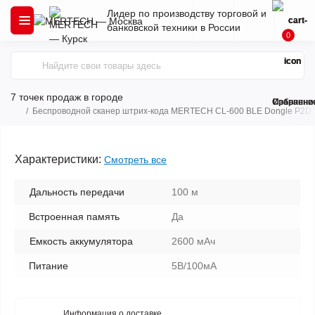
Лидер по производству торговой и
банковской техники в России
0
7 точек продаж
в городе
Сравнени
Избранно
Беспроводной сканер штрих-кода MERTECH CL-600 BLE Dongle P2D 
Характеристики:
Смотреть все
Дальность передачи
100 м
Встроенная память
Да
Емкость аккумулятора
2600 мАч
Питание
5В/100мА
Информация о доставке